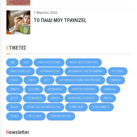
1 Μαρτίου 2026
ΤΟ ΠΑΙΔΊ ΜΟΥ ΤΡΑΥΛΊΖΕΙ;
ΕΤΙΚΕΤΕΣ
MMR
ΉΧΟΙ
ΑΙΘΟΥΣΑΊΟ ΣΎΣΤΗΜΑ
ΑΚΟΥΣΤΙΚΈΣ ΣΥΧΝΌΤΗΤΕΣ
ΑΝΆΠΤΥΞΗ ΠΑΙΔΙΟΎ
ΑΝΤΑΝΑΚΛΑΣΤΙΚΆ
ΑΝΤΑΝΑΚΛΑΣΤΙΚΌ ΤΟΥ BABINSKI
ΑΥΤΙΣΜΌΣ
ΓΛΏΣΣΑ
ΓΟΝΕΊΣ
ΔΕΠ-Υ
ΔΙΑΤΑΡΑΧΉ ΕΛΛΕΙΜΜΑΤΙΚΉΣ ΠΡΟΣΟΧΉΣ
ΕΚΜΆΘΗΣΗ
ΕΜΒΌΛΙΑ
ΕΠΙΣΤΉΜΗ
ΕΡΓΟΘΕΡΑΠΕΊΑ
ΙΚΑΝΌΤΗΤΑ ΠΡΟΣΟΧΉΣ
ΚΑΡΑΝΤΊΝΑ
ΛΈΞΕΙΣ
ΛΟΓΟΘΕΡΑΠΕΊΑ
ΜΆΘΗΣΗ
ΜΑΘΗΣΙΑΚΈΣ ΔΥΣΚΟΛΊΕΣ
ΟΜΙΛΊΑ
ΠΑΙΔΙΆ
ΠΕΛΜΑΤΙΑΊΟ ΑΝΤΑΝΑΚΛΑΣΤΙΚΌ
ΣΥΜΠΕΡΙΦΟΡΆ
ΣΥΝΑΙΣΘΉΜΑΤΑ
ΤΈΧΝΕΣ
ΤΡΑΥΛΙΣΜΌΣ
ΥΠΕΡΚΙΝΗΤΙΚΌΤΗΤΑ
Newsletter