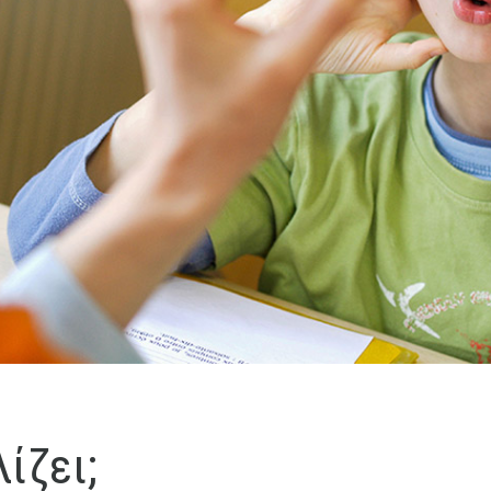
ίζει;