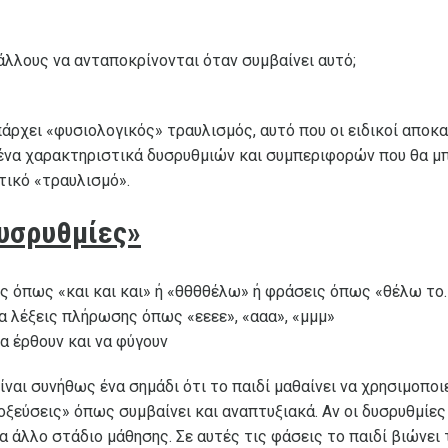
λλους να ανταποκρίνονται όταν συμβαίνει αυτό;
πάρχει «φυσιολογικός» τραυλισμός, αυτό που οι ειδικοί αποκα
να χαρακτηριστικά δυσρυθμιών και συμπεριφορών που θα μπ
τικό «τραυλισμό».
Δυσρυθμίες»
ς όπως «και και και» ή «θθθθέλω» ή φράσεις όπως «θέλω τ
 λέξεις πλήρωσης όπως «εεεε», «ααα», «μμμ»
να έρθουν και να φύγουν
ναι συνήθως ένα σημάδι ότι το παιδί μαθαίνει να χρησιμοποιε
εύσεις» όπως συμβαίνει και αναπτυξιακά. Αν οι δυσρυθμίες
α άλλο στάδιο μάθησης. Σε αυτές τις φάσεις το παιδί βιώνει 