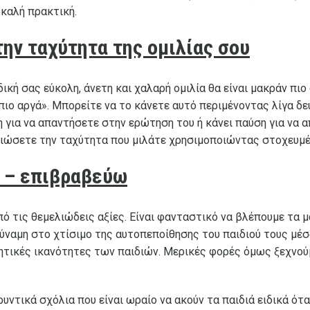
 καλή πρακτική.
την ταχύτητα της ομιλίας σου
δική σας εύκολη, άνετη και χαλαρή ομιλία θα είναι μακράν π
πιο αργά». Μπορείτε να το κάνετε αυτό περιμένοντας λίγα δε
 για να απαντήσετε στην ερώτηση του ή κάνει παύση για να α
ειώσετε την ταχύτητα που μιλάτε χρησιμοποιώντας στοχευμέ
 – επιβραβεύω
πό τις θεμελιώδεις αξίες. Είναι φανταστικό να βλέπουμε τα 
δύναμη στο χτίσιμο της αυτοπεποίθησης του παιδιού τους μέ
λητικές ικανότητες των παιδιών. Μερικές φορές όμως ξεχνού
υντικά σχόλια που είναι ωραίο να ακούν τα παιδιά ειδικά ότ