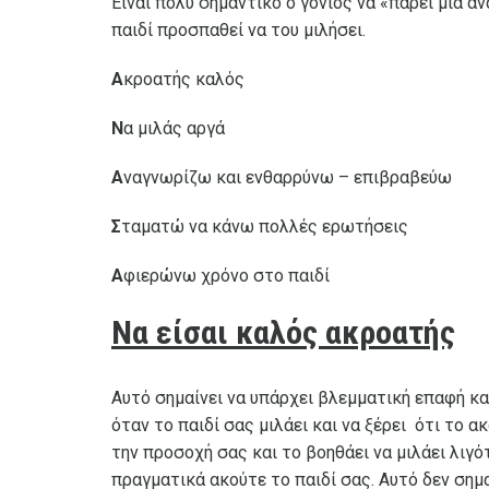
Είναι πολύ σημαντικό ο γονιός να «πάρει μία α
παιδί προσπαθεί να του μιλήσει.
Α
κροατής καλός
Ν
α μιλάς αργά
Α
ναγνωρίζω και ενθαρρύνω – επιβραβεύω
Σ
ταματώ να κάνω πολλές ερωτήσεις
Α
φιερώνω χρόνο στο παιδί
Να είσαι καλός ακροατής
Αυτό σημαίνει να υπάρχει βλεμματική επαφή κα
όταν το παιδί σας μιλάει και να ξέρει ότι το α
την προσοχή σας και το βοηθάει να μιλάει λιγ
πραγματικά ακούτε το παιδί σας. Αυτό δεν σημα