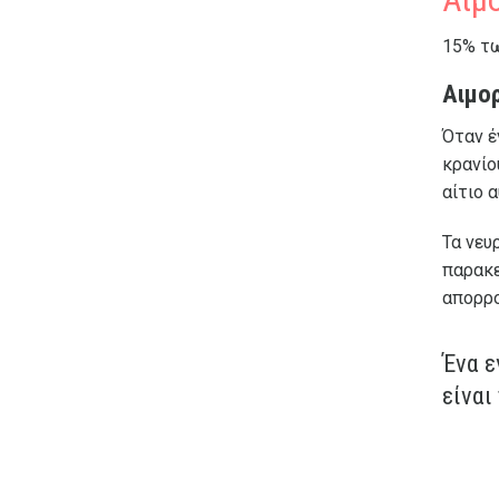
15% τ
Αιμορ
Όταν έ
κρανίο
αίτιο 
Τα νευ
παρακε
απορρο
Ένα ε
είναι