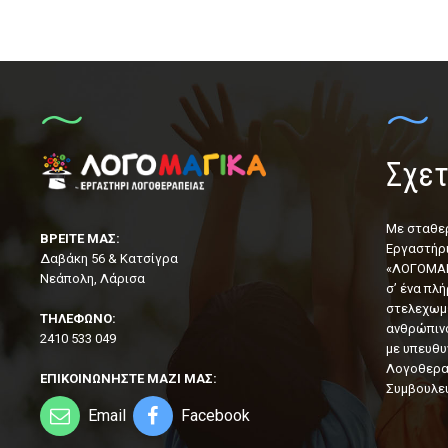
Σχετ
Με σταθε
ΒΡΕΙΤΕ ΜΑΣ:
Εργαστήρ
Δαβάκη 56 & Κατσίγρα
«ΛΟΓΟΜΑΓ
Νεάπολη, Λάρισα
σ’ ένα πλ
στελεχωμ
ΤΗΛΕΦΩΝΟ:
ανθρώπιν
2410 533 049
με υπευθυ
Λογοθεραπ
ΕΠΙΚΟΙΝΩΝΗΣΤΕ ΜΑΖΙ ΜΑΣ:
Συμβουλευ
Email
Facebook