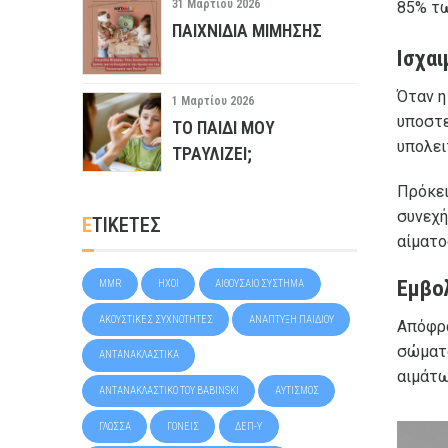
31 Μαρτίου 2026
85% τ
ΠΑΙΧΝΊΔΙΑ ΜΊΜΗΣΗΣ
Ισχαι
Όταν η
1 Μαρτίου 2026
υποστε
ΤΟ ΠΑΙΔΊ ΜΟΥ
υπολει
ΤΡΑΥΛΊΖΕΙ;
Πρόκει
συνεχή
ΕΤΙΚΕΤΕΣ
αίματο
Εμβολ
MMR
ΉΧΟΙ
ΑΙΘΟΥΣΑΊΟ ΣΎΣΤΗΜΑ
ΑΚΟΥΣΤΙΚΈΣ ΣΥΧΝΌΤΗΤΕΣ
ΑΝΆΠΤΥΞΗ ΠΑΙΔΙΟΎ
Απόφρα
σώματο
ΑΝΤΑΝΑΚΛΑΣΤΙΚΆ
αιμάτω
ΑΝΤΑΝΑΚΛΑΣΤΙΚΌ ΤΟΥ BABINSKI
ΑΥΤΙΣΜΌΣ
ΓΛΏΣΣΑ
ΓΟΝΕΊΣ
ΔΕΠ-Υ