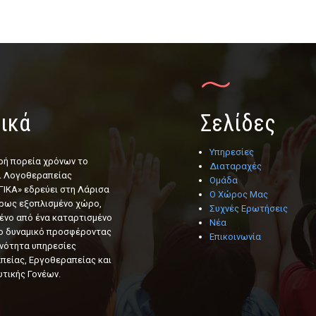
ικά
Σελίδες
Υπηρεσίες
ρή πορεία χρόνων το
Διαταραχές
ι Λογοθεραπείας
Ομάδα
ΙΚΑ» εδρεύει στη Λάρισα
Ο Χώρος Μας
ήρως εξοπλισμένο χώρο,
Συχνές Ερωτήσεις
ένο από ένα καταρτισμένο
Νέα
ο δυναμικό προσφέροντας
Επικοινωνία
νότητα υπηρεσίες
είας, Εργοθεραπείας και
τικής Γονέων.